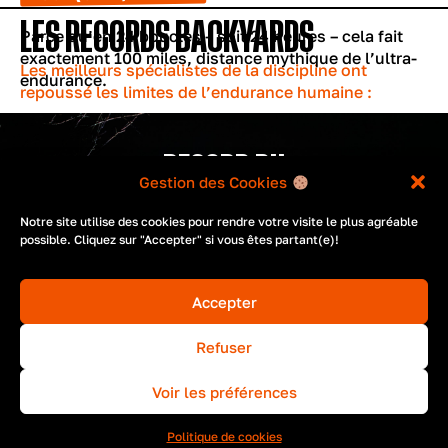
LES RECORDS BACKYARDS
Parce qu’en 24 boucles – soit 24 heures – cela fait
exactement 100 miles, distance mythique de l’ultra-
Les meilleurs spécialistes de la discipline ont
endurance.
repoussé les limites de l’endurance humaine :
RECORD DU
Gestion des Cookies
MONDE
Notre site utilise des cookies pour rendre votre visite le plus agréable
possible. Cliquez sur "Accepter" si vous êtes partant(e)!
Accepter
Refuser
Voir les préférences
FÉMININ
MASCULIN
Politique de cookies