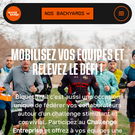
NOS BACKYARDS
MOBILISEZ VOS ÉQUIPES ET
RELEVEZ LE DÉFI !
Biquet Trail c'est aussi une occasion
unique de fédérer vos collaborateurs
autour d'un challenge stimulant et
convivial. Participez au
Challenge
Entreprise
et offrez à vos équipes une